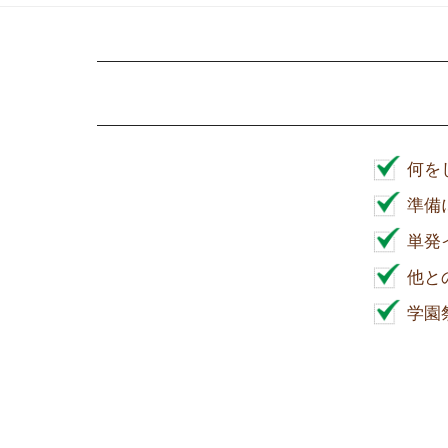
何を
準備
単発
他と
学園