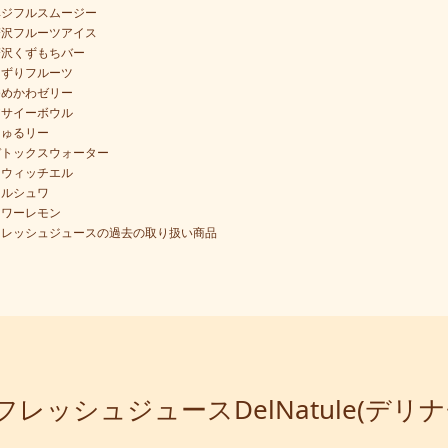
ベジフルスムージー
贅沢フルーツアイス
贅沢くずもちバー
けずりフルーツ
ゆめかわゼリー
アサイーボウル
ちゅるリー
デトックスウォーター
スウィッチエル
フルシュワ
タワーレモン
フレッシュジュースの過去の取り扱い商品
レッシュジュースDelNatule(デリ