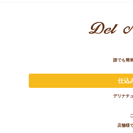
誰でも簡
仕込
デリナチ
店舗様