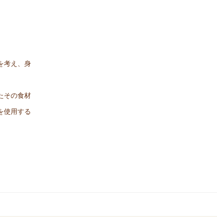
を考え、身
たその食材
を使用する