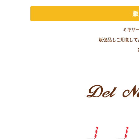
販
ミキサ
販促品もご用意して