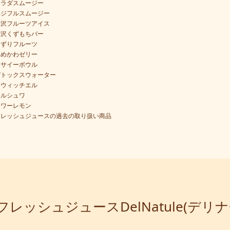
サラダスムージー
ベジフルスムージー
贅沢フルーツアイス
贅沢くずもちバー
けずりフルーツ
ゆめかわゼリー
アサイーボウル
デトックスウォーター
スウィッチエル
フルシュワ
タワーレモン
フレッシュジュースの過去の取り扱い商品
レッシュジュースDelNatule(デリ