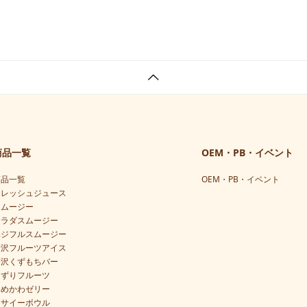
商品一覧
OEM・PB・イベント
商品一覧
OEM・PB・イベント
フレッシュジュース
スムージー
サラダスムージー
ベジフルスムージー
贅沢フルーツアイス
贅沢くずもちバー
けずりフルーツ
ゆめかわゼリー
アサイーボウル